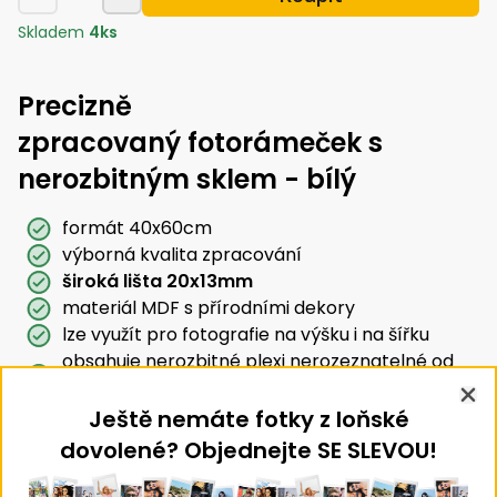
Skladem
4
ks
Precizně
zpracovaný fotorámeček s
nerozbitným sklem - bílý
formát 40x60cm
výborná kvalita zpracování
široká lišta 20x13mm
materiál MDF s přírodními dekory
lze využít pro fotografie na výšku i na šířku
obsahuje nerozbitné plexi nerozeznatelné od
skla
velmi jednoduché založení fotografie
Clo
Ještě nemáte fotky z loňské
dovolené? Objednejte SE SLEVOU!
Podobné produkty