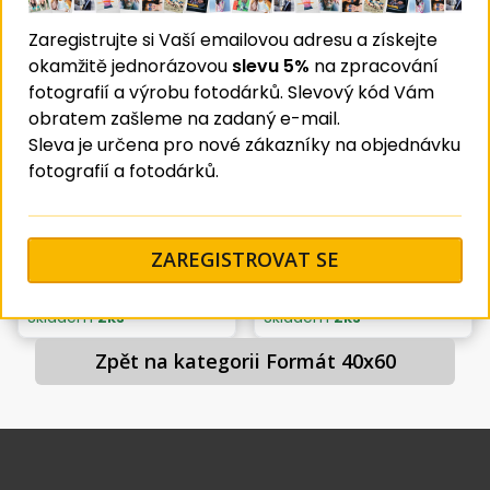
Sleva
17
%
Zaregistrujte si Vaší emailovou adresu a získejte
okamžitě jednorázovou
slevu 5%
na zpracování
fotografií a výrobu fotodárků. Slevový kód Vám
obratem zašleme na zadaný e-mail.
Sleva je určena pro nové zákazníky na objednávku
fotografií a fotodárků.
Fotorámeček 40x60 Idea
Fotorámeček 40x60 Idea
světle hnědý
tmavě hnědý
386 Kč
365 Kč
ZAREGISTROVAT SE
Koupit
Koupit
Skladem
2
ks
Skladem
2
ks
Zpět na kategorii Formát 40x60