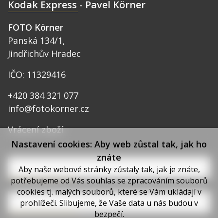
Kodak Express - Pavel Körner
FOTO Körner
Panská 134/1,
Jindřichův Hradec
IČO: 11329416
+420 384 321 077
info@fotokorner.cz
Vrácení zboží
Nastavení cookies: Aby web zůstal tak, jak ho
znáte
Aby naše webové stránky zůstaly tak, jak je znáte,
Mohlo by Vás zajímat
potřebujeme od Vás souhlas se zpracováním souborů
cookies tj. malých souborů, které se Vám ukládají v
prohlížeči. Slibujeme, že Vaše data u nás budou v
Důležité odkazy
bezpečí.